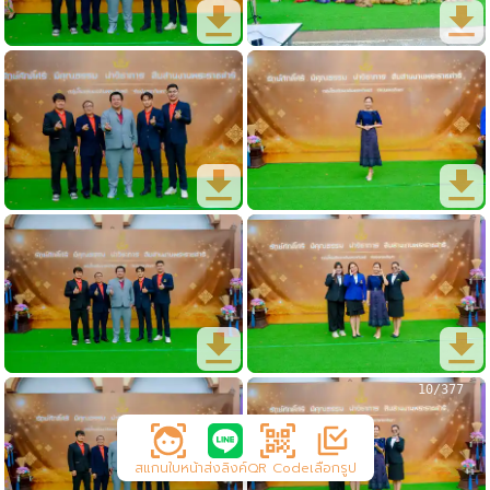
10/377
สแกนใบหน้า
ส่งลิงค์
QR Code
เลือกรูป