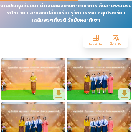
งานประชุมสัมมนา นำเสนอผลงานทางวิชาการ สืบสานพระบรม
ราโชบาย และแลกเปลี่ยนเรียนรู้วัฒนธรรม กลุ่มโรงเรียน
เฉลิมพระเกียรติ รัชมังคลาภิเษก
แสดงภาพ
เลือกภาษา